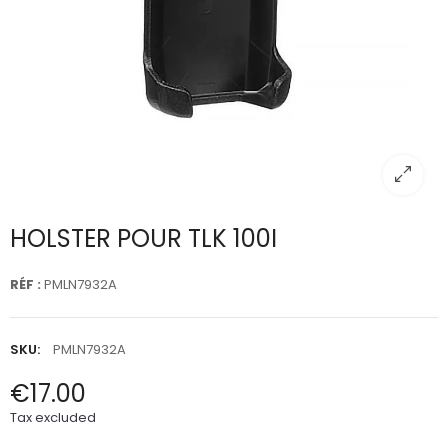
HOLSTER POUR TLK 100I
RÉF :
PMLN7932A
SKU:
PMLN7932A
€17.00
Tax excluded