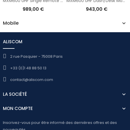
MXM600 UHF Single Remote Mount
MXM600 UHF Dash/Desk Mount
989,00 €
943,00 €
Mobile
ALISCOM
2 rue Pasquier - 75008 Paris
+33 (0)1 48 88 50 13
contact@aliscom.com
LA SOCIÉTÉ
MON COMPTE
Inscrivez-vous pour être informé des dernières offres et des
nouveautés