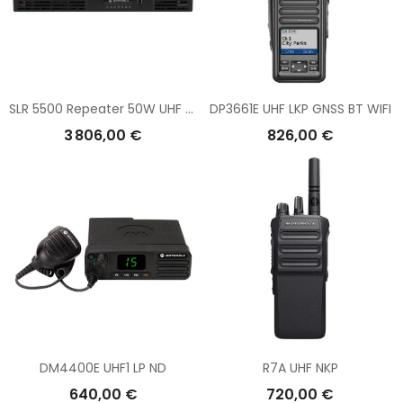
SLR 5500 Repeater 50W UHF (400-470 MHz)
DP3661E UHF LKP GNSS BT WIFI
3 806,00 €
826,00 €
DM4400E UHF1 LP ND
R7A UHF NKP
640,00 €
720,00 €