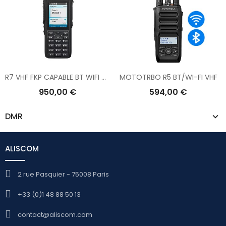
R7 VHF FKP CAPABLE BT WIFI GNSS
MOTOTRBO R5 BT/WI-FI VHF
950,00 €
594,00 €
DMR
ALISCOM
2 rue Pasquier - 75008 Paris
+33 (0)1 48 88 50 13
contact@aliscom.com