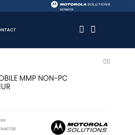
ONTACT
OBILE MMP NON-PC
EUR
ola
KN4072B