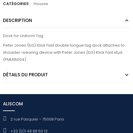
CATÉGORIES :
Housse
DESCRIPTION
Dock for Uniform Tag
Peter Jones (ILG) Klick Fast double tongue tag dock attaches to
shoulder-wearing device with Peter Jones (ILG) Klick Fast stud
(PMLN5004).
DÉTAILS DU PRODUIT
ALISCOM
2 rue Pasquier - 75008 Paris
+33 (0)1 48 88 50 13