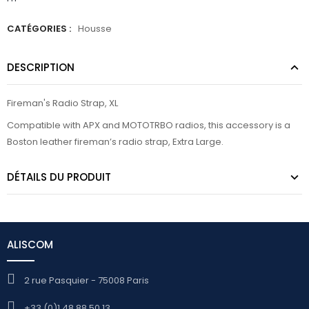
CATÉGORIES :
Housse
DESCRIPTION
Fireman's Radio Strap, XL
Compatible with APX and MOTOTRBO radios, this accessory is a
Boston leather fireman’s radio strap, Extra Large.
DÉTAILS DU PRODUIT
ALISCOM
2 rue Pasquier - 75008 Paris
+33 (0)1 48 88 50 13