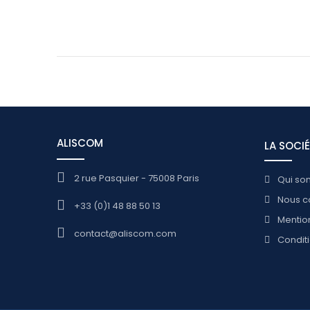
ALISCOM
LA SOCI
2 rue Pasquier - 75008 Paris
Qui so
Nous c
+33 (0)1 48 88 50 13
Mentio
contact@aliscom.com
Conditi