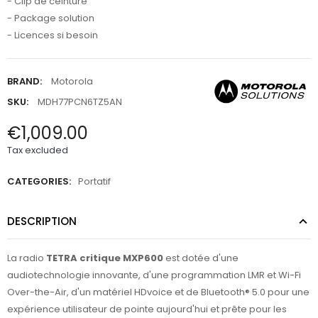
- Clip de ceinture
- Package solution
- Licences si besoin
BRAND:
Motorola
SKU:
MDH77PCN6TZ5AN
€1,009.00
Tax excluded
CATEGORIES:
Portatif
DESCRIPTION
La radio
TETRA critique MXP600
est dotée d'une
audiotechnologie innovante, d'une programmation LMR et Wi-Fi
Over-the-Air, d'un matériel HDvoice et de Bluetooth® 5.0 pour une
expérience utilisateur de pointe aujourd'hui et prête pour les