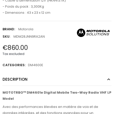
- Câble d'alimentation 12V (HKN4137A)
- Poids du pack : 3,300Kg
- Dimensions : 43 x 23 x 12 cm
BRAND:
Motorola
SKU:
MDM28JNN9RA2AN
€860.00
Tax excluded
CATEGORIES:
DM4600E
DESCRIPTION
MOTOTRBO™ DM4601e Digital Mobile Two-Way Radio VHF LP
Model
Avec des performances élevées en matière de voix et de
données intégrées, et des fonctions avancées pour un