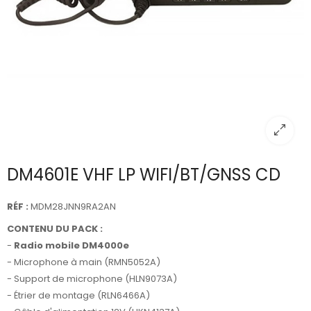
DM4601E VHF LP WIFI/BT/GNSS CD
RÉF :
MDM28JNN9RA2AN
CONTENU DU PACK :
-
Radio mobile DM4000e
- Microphone à main (RMN5052A)
- Support de microphone (HLN9073A)
- Étrier de montage (RLN6466A)