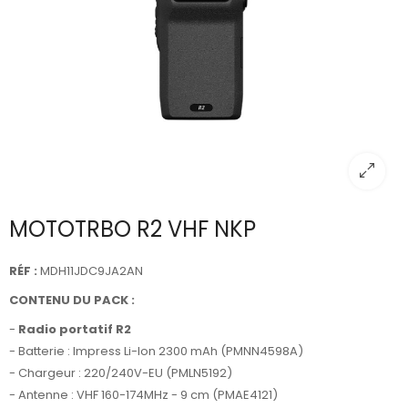
MOTOTRBO R2 VHF NKP
RÉF :
MDH11JDC9JA2AN
CONTENU DU PACK :
-
Radio portatif R2
- Batterie : Impress Li-Ion 2300 mAh (PMNN4598A)
- Chargeur : 220/240V-EU (PMLN5192)
- Antenne : VHF 160-174MHz - 9 cm (PMAE4121)