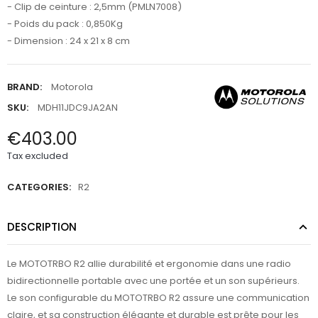
- Clip de ceinture : 2,5mm (PMLN7008)
- Poids du pack : 0,850Kg
- Dimension : 24 x 21 x 8 cm
BRAND:
Motorola
SKU:
MDH11JDC9JA2AN
€403.00
Tax excluded
CATEGORIES:
R2
DESCRIPTION
Le MOTOTRBO R2 allie durabilité et ergonomie dans une radio
bidirectionnelle portable avec une portée et un son supérieurs.
Le son configurable du MOTOTRBO R2 assure une communication
claire, et sa construction élégante et durable est prête pour les